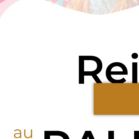
Re
au