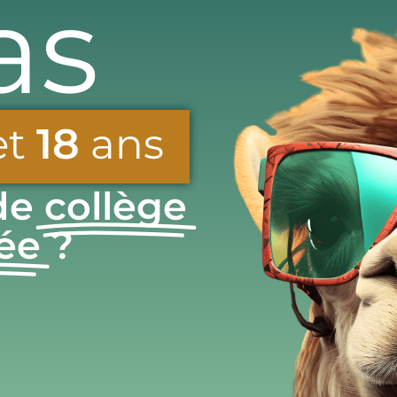
as
et
18
ans
de
collège
cée
?