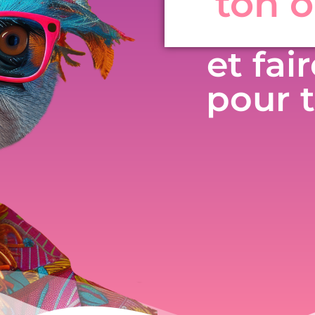
ton o
et fai
pour t