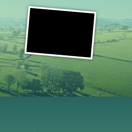
e
t
i
u
t
a
r
g
e
é
r
t
n