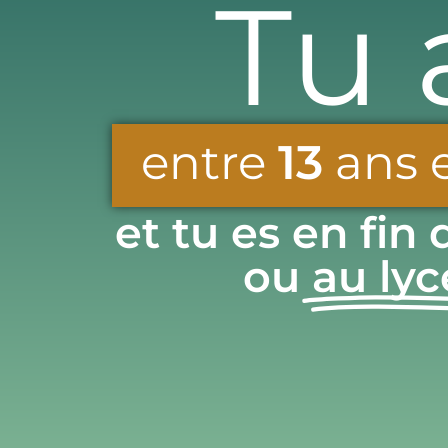
Tu 
entre
13
ans 
et tu es en fin 
ou
au ly